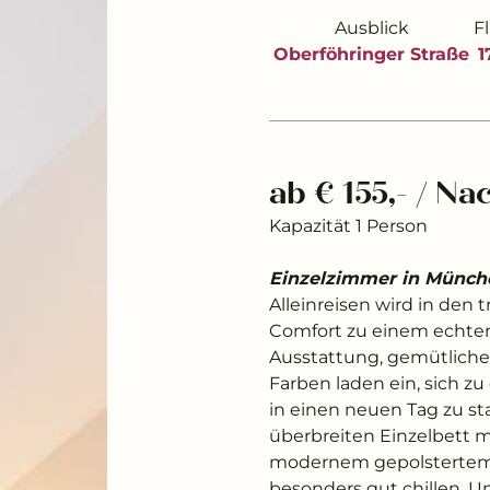
Ausblick
F
Oberföhringer Straße
1
ab € 155,- / Na
Kapazität 1 Person
Einzelzimmer in Münch
Alleinreisen wird in de
Comfort zu einem echten
Ausstattung, gemütliche
Farben laden ein, sich zu
in einen neuen Tag zu st
überbreiten Einzelbett 
modernem gepolstertem B
besonders gut chillen. 