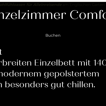
----
lfühloasen für Alleinreisende
am Englischen Garten
nzelzimmer Comf
Buchen
t
breiten Einzelbett mit 14
modernem gepolstertem
h besonders gut chillen.