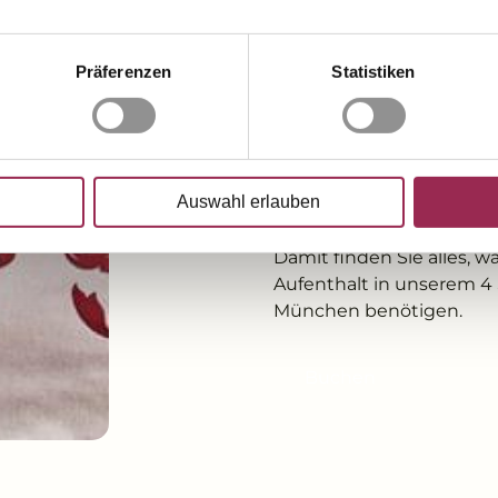
Telefon mit Weckser
Flachbild-TV mit Kab
Präferenzen
Statistiken
Safe und Minibar
Obstteller zur Begr
Lei(s)tungswasser
WLAN
Auswahl erlauben
Damit finden Sie alles, 
Aufenthalt in unserem 4 
München benötigen.
Buchen