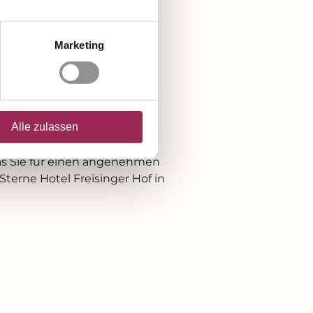
vice
el TV
Marketing
üßung
Alle zulassen
was Sie für einen angenehmen
Sterne Hotel Freisinger Hof in