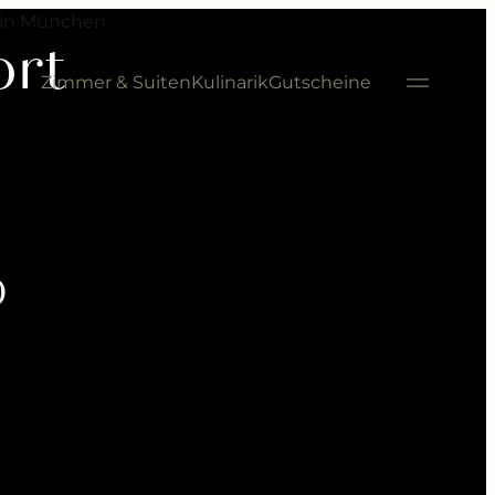
---
 in München.
ort
Zimmer & Suiten
Kulinarik
Gutscheine
0