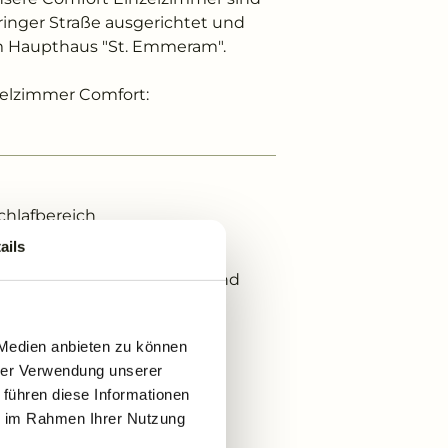
hringer Straße ausgerichtet und
em Haupthaus "St. Emmeram".
zelzimmer Comfort:
chlafbereich
ails
Einzelbett
dewanne und Dusche/WC und
Produkte von Clarins
 Medien anbieten zu können
hrer Verwendung unserer
 führen diese Informationen
ie im Rahmen Ihrer Nutzung
deschlappen