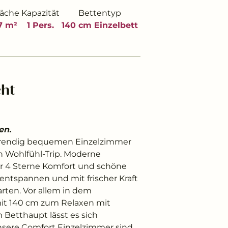
läche
Kapazität
Bettentyp
7 m²
1 Pers.
140 cm Einzelbett
cht
en.
n trendig bequemen Einzelzimmer
 Wohlfühl-Trip. Moderne
r 4 Sterne Komfort und schöne
 entspannen und mit frischer Kraft
arten. Vor allem in dem
mit 140 cm zum Relaxen mit
etthaupt lässt es sich
Unsere Comfort Einzelzimmer sind