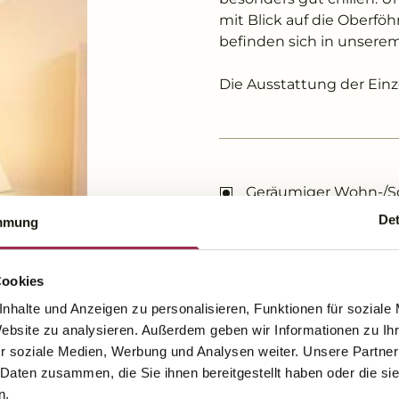
mit Blick auf die Oberfö
befinden sich in unser
Die Ausstattung der Ein
Geräumiger Wohn-/S
Det
Bettengröße 140 cm 
mmung
Badezimmer mit Ba
Haartrockner
Cookies
Luxuriöse Kosmetik-
nhalte und Anzeigen zu personalisieren, Funktionen für soziale
Schreibtisch
Website zu analysieren. Außerdem geben wir Informationen zu I
r soziale Medien, Werbung und Analysen weiter. Unsere Partner
Teppichboden
 Daten zusammen, die Sie ihnen bereitgestellt haben oder die s
Bademantel und Ba
n.