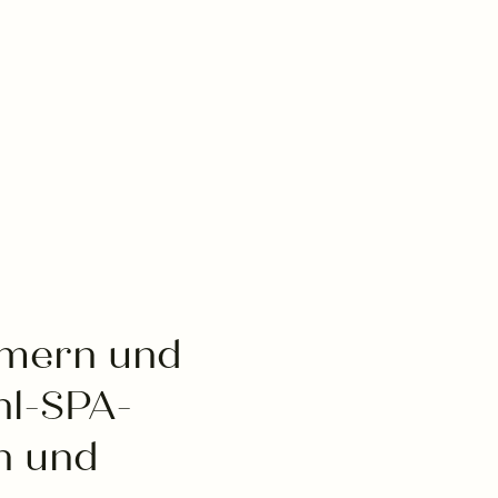
mmern und
hl-SPA-
n und