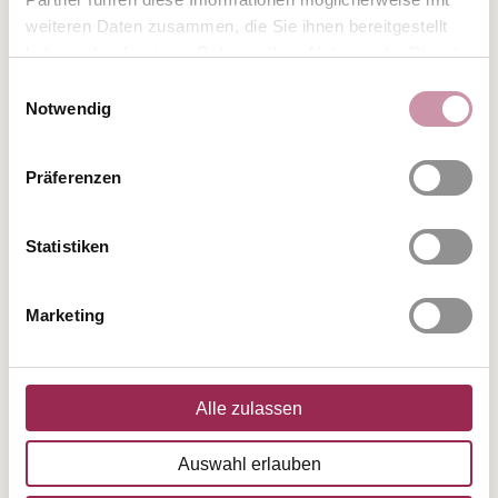
Option, wenn andere Anfragen vorliegen
weiteren Daten zusammen, die Sie ihnen bereitgestellt
und der Kunde auf Rückfrage des Hotels
haben oder die sie im Rahmen Ihrer Nutzung der Dienste
mit angemessener Fristsetzung nicht zur
gesammelt haben.
Einwilligungsauswahl
festen Buchung bereit ist.
Notwendig
5.2 Wird eine gemäß Ziffer 3.5 und/oder
Ziffer 3.6 vereinbarte oder verlangte
Präferenzen
Vorauszahlung oder Sicherheitsleistung
auch nach Verstreichen einer vom Hotel
Statistiken
gesetzten angemessenen Nachfrist nicht
geleistet, so ist das Hotel ebenfalls zum
Rücktritt vom Vertrag berechtigt.
Marketing
5.3 Ferner ist das Hotel berechtigt, aus
sachlich gerechtfertigtem Grund vom
Vertrag außerordentlich zurückzutreten,
Alle zulassen
insbesondere falls
Auswahl erlauben
höhere Gewalt oder andere vom Hotel