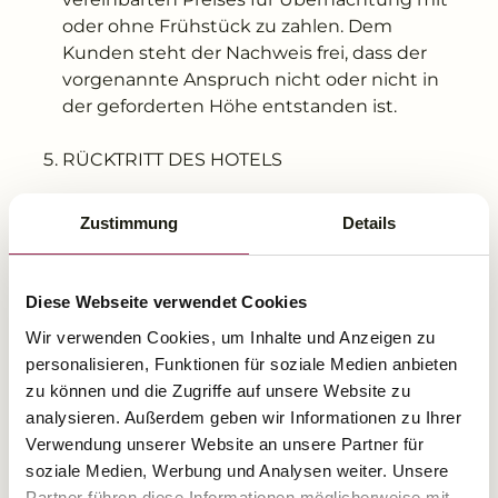
oder ohne Frühstück zu zahlen. Dem
Kunden steht der Nachweis frei, dass der
vorgenannte Anspruch nicht oder nicht in
der geforderten Höhe entstanden ist.
RÜCKTRITT DES HOTELS
5.1 Sofern vereinbart wurde, dass der Kunde
Zustimmung
Details
innerhalb einer bestimmten Frist kostenfrei
vom Vertrag zurücktreten kann, ist das
Hotel in diesem Zeitraum seinerseits
Diese Webseite verwendet Cookies
berechtigt, vom Vertrag zurückzutreten,
Wir verwenden Cookies, um Inhalte und Anzeigen zu
wenn Anfragen anderer Kunden nach den
personalisieren, Funktionen für soziale Medien anbieten
vertraglich gebuchten Zimmern vorliegen
zu können und die Zugriffe auf unsere Website zu
und der Kunde auf Rückfrage des Hotels
analysieren. Außerdem geben wir Informationen zu Ihrer
mit angemessener Fristsetzung auf sein
Verwendung unserer Website an unsere Partner für
Recht zum Rücktritt nicht verzichtet. Dies
soziale Medien, Werbung und Analysen weiter. Unsere
gilt entsprechend bei Einräumung einer
Partner führen diese Informationen möglicherweise mit