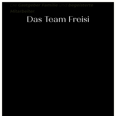
---
Die
Gastgeber Familie
und
begeisterte
Mitarbeiter
.
Das Team Freisi