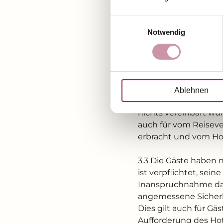
3 RECHTE UND PFL
Einwilligungsauswahl
3.1 Der Reiseveransta
Notwendig
oder auf Nachfrage b
jedoch hierüber zu in
die Hotelleistungen g
3.2 Der Reiseveranstal
Ablehnen
darüber hinaus in A
nichts vereinbart wur
auch für vom Reiseve
erbracht und vom Ho
3.3 Die Gäste haben n
ist verpflichtet, sein
Inanspruchnahme dar
angemessene Sicherhe
Dies gilt auch für Gä
Aufforderung des Hote