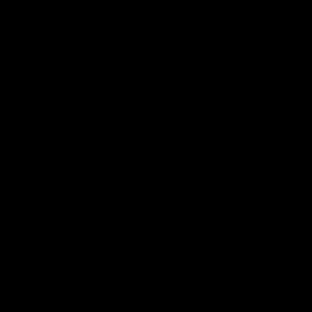
----
---