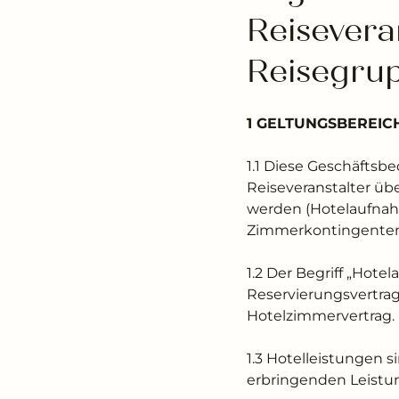
Reisevera
Reisegru
1 GELTUNGSBEREIC
1.1 Diese Geschäftsb
Reiseveranstalter üb
werden (Hotelaufnah
Zimmerkontingenten 
1.2 Der Begriff „Hote
Reservierungsvertrag
Hotelzimmervertrag.
1.3 Hotelleistungen 
erbringenden Leistu