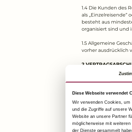
1.4 Die Kunden des R
als „Einzelreisende“
besteht aus mindest
organisiert sind und
1.5 Allgemeine Gesc
vorher ausdrücklich 
2 VERTRAGSABSCH
Zusti
2.1 Der Vertrag komm
zustande. Dem Hotel s
Diese Webseite verwendet 
2.2 Alle Ansprüche g
Wir verwenden Cookies, um I
Verjährungsbeginn. D
und die Zugriffe auf unsere 
sofern letztere auf e
Website an unsere Partner fü
beruhen.
möglicherweise mit weiteren
der Dienste gesammelt habe