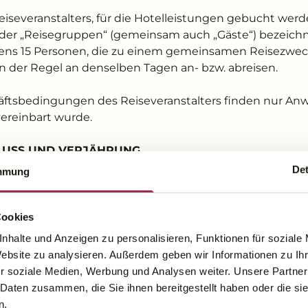
eiseveranstalters, für die Hotelleistungen gebucht werd
 oder „Reisegruppen“ (gemeinsam auch „Gäste“) bezeich
ens 15 Personen, die zu einem gemeinsamen Reisezweck
 in der Regel an denselben Tagen an- bzw. abreisen.
häftsbedingungen des Reiseveranstalters finden nur A
vereinbart wurde.
LUSS UND VERJÄHRUNG
Det
mmung
t durch die Annahme des Antrags des Reiseveranstalters
teht es frei, die Buchung in Textform zu bestätigen.
Cookies
egen das Hotel verjähren grundsätzlich in einem Jahr a
nhalte und Anzeigen zu personalisieren, Funktionen für soziale
ies gilt nicht bei Schadensersatzansprüchen und bei s
Website zu analysieren. Außerdem geben wir Informationen zu I
iner vorsätzlichen oder grob fahrlässigen Pflichtverletzu
r soziale Medien, Werbung und Analysen weiter. Unsere Partner
 Daten zusammen, die Sie ihnen bereitgestellt haben oder die s
n.