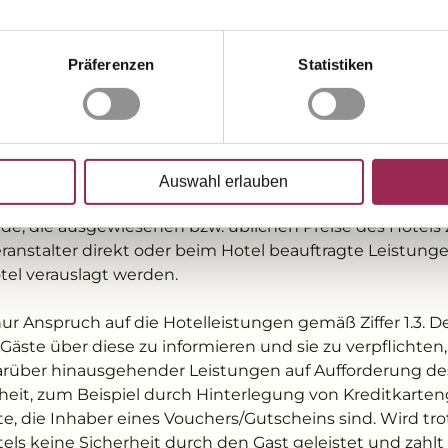
ICHTEN DES REISEVERANSTALTERS
lter ist verpflichtet, dem Hotel seinen Buchungsstand s
Präferenzen
Statistiken
ekannt zu geben. Spätestens 30 Tage vor dem Anreisetag
formieren. Gleichzeitig sind dem Hotel alle erforderlic
emäß Ziffer 1.3 zu geben.
ter ist verpflichtet, für die Hotelleistungen gemäß Ziffe
Auswahl erlauben
nspruch genommenen weiteren Leistungen die vereinba
de, die ausgewiesenen bzw. üblichen Preise des Hotels z
ranstalter direkt oder beim Hotel beauftragte Leistunge
tel verauslagt werden.
ur Anspruch auf die Hotelleistungen gemäß Ziffer 1.3. D
e Gäste über diese zu informieren und sie zu verpflichten,
über hinausgehender Leistungen auf Aufforderung des
it, zum Beispiel durch Hinterlegung von Kreditkartenga
ste, die Inhaber eines Vouchers/Gutscheins sind. Wird t
ls keine Sicherheit durch den Gast geleistet und zahlt 