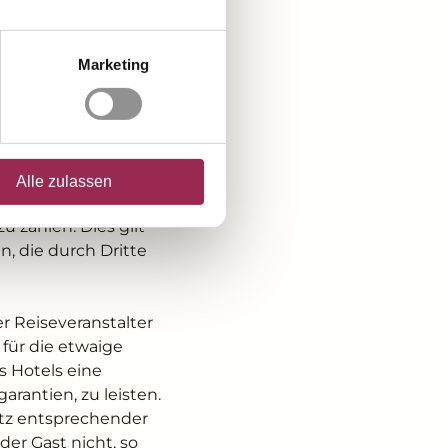
o früh wie möglich
Marketing
 ist das Hotel
hen Informationen über
r 1.3 und die von ihm
Alle zulassen
rten oder, wenn
u zahlen. Dies gilt
n, die durch Dritte
er Reiseveranstalter
 für die etwaige
 Hotels eine
rantien, zu leisten.
rotz entsprechender
der Gast nicht, so