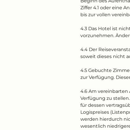
Beginn des Aufenthal
Ziffer 4.1 oder eine
bis zur vollen verei
4.3 Das Hotel ist nic
vorzunehmen. Änderun
4.4 Der Reiseveranst
soweit dieses nicht 
4.5 Gebuchte Zimmer 
zur Verfügung. Dieser
4.6 Am vereinbarten 
Verfügung zu stelle
für dessen vertragsü
Logispreises (Listenp
werden hierdurch nic
wesentlich niedriger