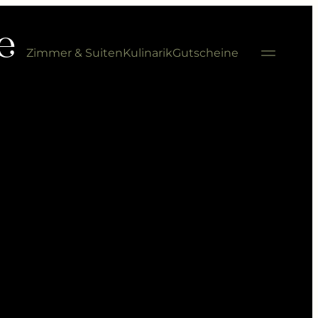
---
e
Zimmer & Suiten
Kulinarik
Gutscheine