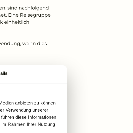
en, sind nachfolgend
net. Eine Reisegruppe
 einheitlich
nwendung, wenn dies
ails
 seitens des Hotels
b dem gesetzlichen
 Medien anbieten zu können
onstigen Ansprüchen,
hrer Verwendung unserer
ng des Hotels
 führen diese Informationen
ie im Rahmen Ihrer Nutzung