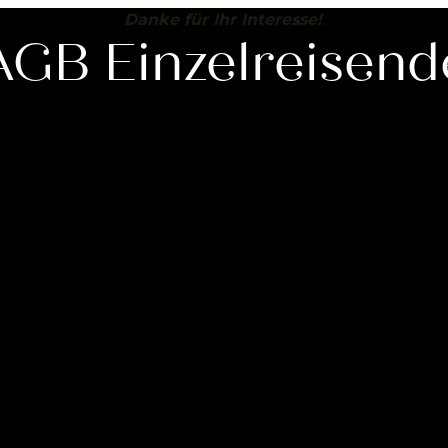
----
Danke für Ihr Interesse!
.
AGB Einzelreisend