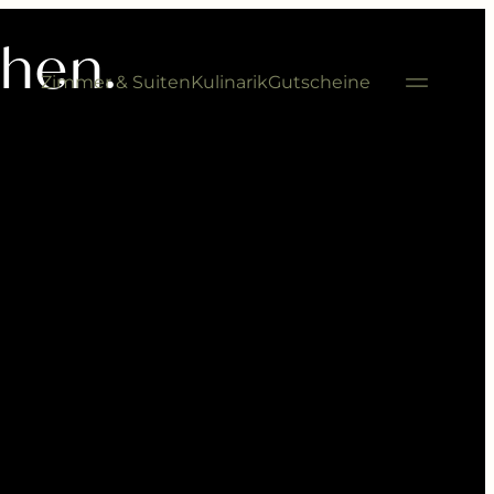
---
hen.
Zimmer & Suiten
Kulinarik
Gutscheine