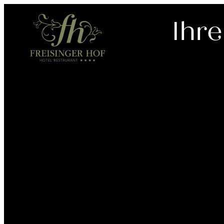
---
Ihr