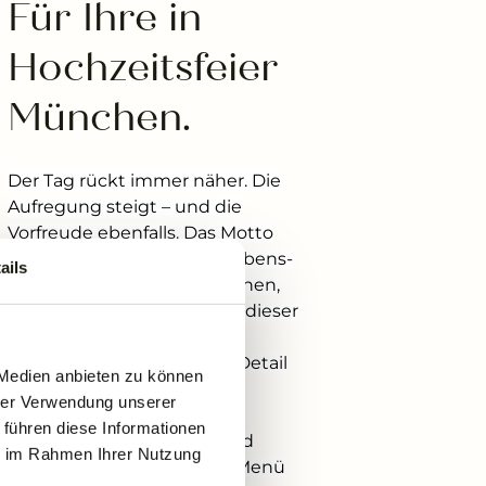
Für Ihre in 
Hochzeitsfeier 
München.
Der Tag rückt immer näher. Die
Aufregung steigt – und die
Vorfreude ebenfalls. Das Motto
am Freisinger Hof für Ihr Lebens-
ails
Highlight lautet: Sie wünschen,
wir planen! Und genau mit dieser
persönlich-liebevollen
Organisation bis ins letzte Detail
 Medien anbieten zu können
von der Ankunft über den
hrer Verwendung unserer
Empfang, Aperitif,
 führen diese Informationen
Blumenschmuck, Deko und
ie im Rahmen Ihrer Nutzung
Raumgestaltung bis zum Menü