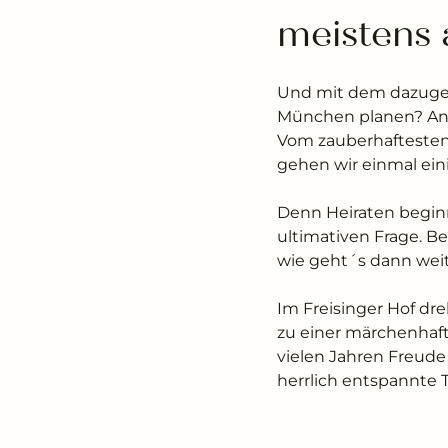
meistens 
Und mit dem dazugehö
München planen? Ang
Vom zauberhaftesten.
gehen wir einmal eini
Denn Heiraten beginnt
ultimativen Frage. B
wie geht´s dann wei
Im Freisinger Hof dr
zu einer märchenhaft
vielen Jahren Freud
herrlich entspannte T