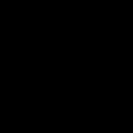
----
---