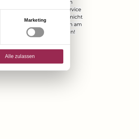
und der Hochzeitstorte, den
Fotografen, den Shuttle-Service
und das Kinder-Programm nicht
Marketing
zu vergessen, lassen Sie sich am
besten so richtig verwöhnen!
Alle zulassen
,