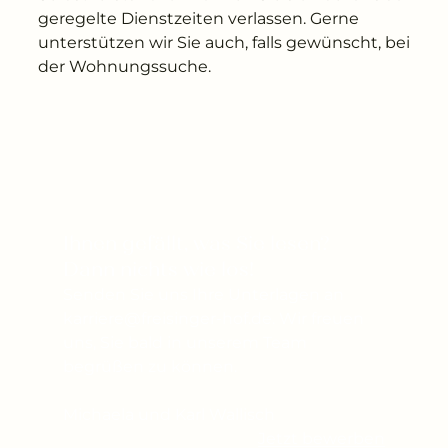
geregelte Dienstzeiten verlassen. Gerne
unterstützen wir Sie auch, falls gewünscht, bei
der Wohnungssuche.
Ihnen gefällt, was Sie lesen? 
Dann nichts wie los!
Senden Sie uns Ihre Unterlagen an
karriere@freisinger-hof.de. Wir freuen
uns, Sie bald in unserem Team
begrüßen zu können.
Michaela und Karl Wallisch
Jetzt bewerben