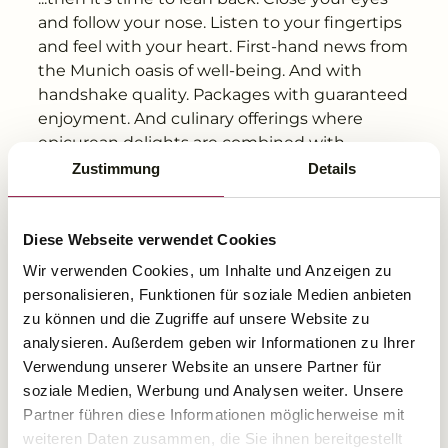
---
and follow your nose. Listen to your fingertips
and feel with your heart. First-hand news from
the Munich oasis of well-being. And with
handshake quality. Packages with guaranteed
enjoyment. And culinary offerings where
---
epicurean delights are combined with
refreshing sensory pleasures. Sometimes
Zustimmung
Details
exuberant, other times gentle and tamed.
Whether improvisation or careful planning:
you decide. The main thing is that you are
Diese Webseite verwendet Cookies
always well informed.
Wir verwenden Cookies, um Inhalte und Anzeigen zu
personalisieren, Funktionen für soziale Medien anbieten
Sign up for the Freisinger Hof newsletter
zu können und die Zugriffe auf unsere Website zu
right away!
analysieren. Außerdem geben wir Informationen zu Ihrer
Verwendung unserer Website an unsere Partner für
soziale Medien, Werbung und Analysen weiter. Unsere
Partner führen diese Informationen möglicherweise mit
weiteren Daten zusammen, die Sie ihnen bereitgestellt