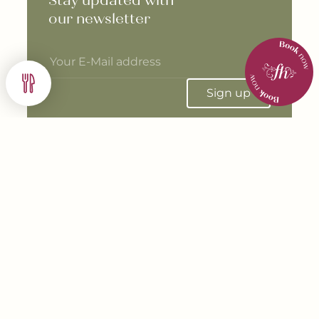
---
Stay updated with 

our newsletter
Sign up
Oberföhringer Straße 189 -191
81925 München
Deutschland
+49 (0) 891 890 820
office@freisinger-hof.de